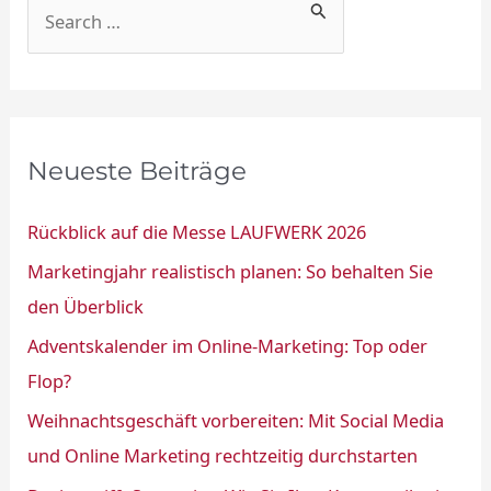
S
u
c
h
e
Neueste Beiträge
n
n
Rückblick auf die Messe LAUFWERK 2026
a
Marketingjahr realistisch planen: So behalten Sie
c
den Überblick
h
Adventskalender im Online-Marketing: Top oder
:
Flop?
Weihnachtsgeschäft vorbereiten: Mit Social Media
und Online Marketing rechtzeitig durchstarten