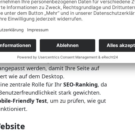
blets ist ein
responsives Design
atz
sorgt dafür, dass Ihre Website auf allen
der, Buttons und Layouts müssen für
angepasst werden, damit Ihre Seite auf
ert wie auf dem Desktop.
ine zentrale Rolle für Ihr
SEO-Ranking
, da
nutzerfreundlichkeit stark gewichten.
bile-Friendly Test
, um zu prüfen, wie gut
nktioniert.
ebsite