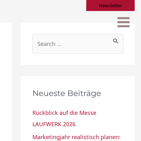
Newsletter
S
u
c
h
e
Neueste Beiträge
n
n
Rückblick auf die Messe
a
LAUFWERK 2026
c
Marketingjahr realistisch planen: